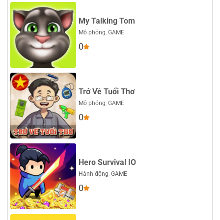
My Talking Tom
Mô phỏng
,
GAME
0
Trở Về Tuổi Thơ
Mô phỏng
,
GAME
0
Hero Survival IO
Hành động
,
GAME
0