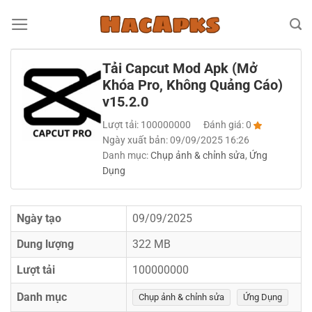
Bỏ
qua
nội
Tải Capcut Mod Apk (Mở
dung
Khóa Pro, Không Quảng Cáo)
v15.2.0
Lượt tải: 100000000
Đánh giá: 0
Ngày xuất bản: 09/09/2025 16:26
Danh mục:
Chụp ảnh & chỉnh sửa
,
Ứng
Dụng
Ngày tạo
09/09/2025
Dung lượng
322 MB
Lượt tải
100000000
Danh mục
Chụp ảnh & chỉnh sửa
Ứng Dụng