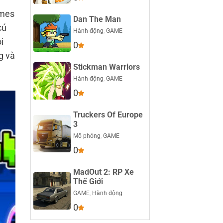
ames
Dan The Man
cú
Hành động
,
GAME
i
0
g và
Stickman Warriors
Hành động
,
GAME
0
Truckers Of Europe
3
Mô phỏng
,
GAME
0
MadOut 2: RP Xe
Thế Giới
GAME
,
Hành động
0