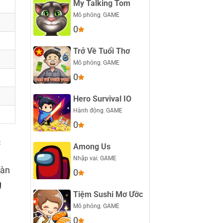
My Talking Tom
Mô phỏng
,
GAME
0
Trở Về Tuổi Thơ
Mô phỏng
,
GAME
0
Hero Survival IO
Hành động
,
GAME
0
c
Among Us
Nhập vai
,
GAME
oàn
0
g
Tiệm Sushi Mơ Ước
Mô phỏng
,
GAME
0