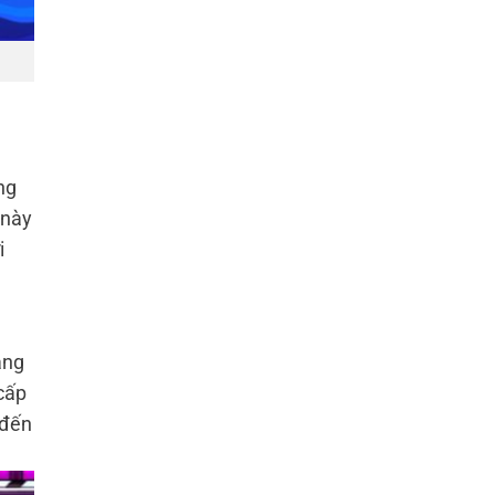
ng
 này
i
ăng
cấp
 đến