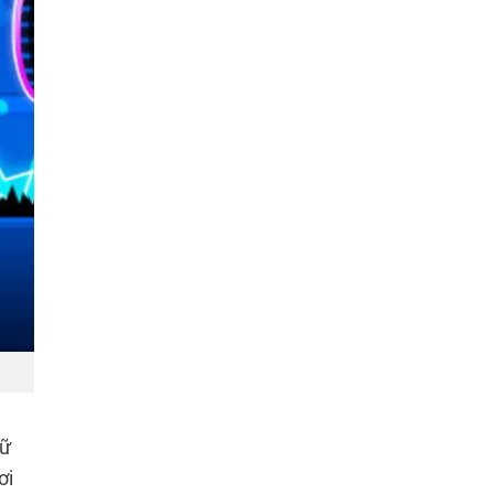
iữ
ơi