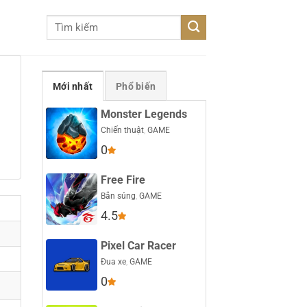
Mới nhất
Phổ biến
Monster Legends
Chiến thuật
,
GAME
0
Free Fire
Bắn súng
,
GAME
4.5
Pixel Car Racer
Đua xe
,
GAME
0