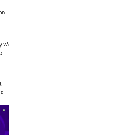
ọn
y và
o
t
ác