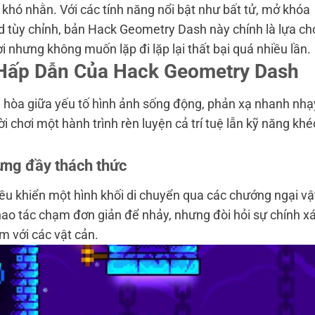
khó nhằn. Với các tính năng nổi bật như bất tử, mở khóa
 tùy chỉnh, bản Hack Geometry Dash này chính là lựa ch
ơi nhưng không muốn lặp đi lặp lại thất bại quá nhiều lần.
Hấp Dẫn Của Hack Geometry Dash
 hòa giữa yếu tố hình ảnh sống động, phản xạ nhanh nhạ
chơi một hành trình rèn luyện cả trí tuệ lẫn kỹ năng khé
ưng đầy thách thức
u khiển một hình khối di chuyển qua các chướng ngại vậ
hao tác chạm đơn giản để nhảy, nhưng đòi hỏi sự chính x
m với các vật cản.