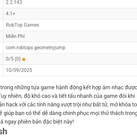
2.2.143​
4.1+
RobTop Games
Miễn Phí
com.robtopx.geometryjump
0/5 (0)
10/09/2025
trong những tựa game hành động kết hợp âm nhạc đượ
Tuy nhiên, độ khó cao và tiết tấu nhanh của game đôi khi
ản hack với các tính năng vượt trội như bất tử, mở khóa t
ẽ giúp bạn có thể dễ dàng chinh phục mọi thử thách tron
 ngay phiên bản đặc biệt này!
sh