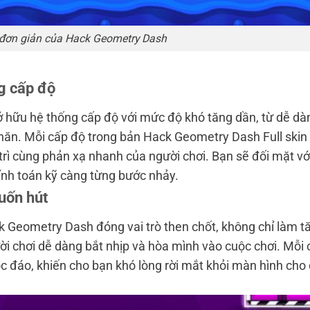
 đơn giản của Hack Geometry Dash
g cấp độ
hữu hệ thống cấp độ với mức độ khó tăng dần, từ dễ dà
hăn. Mỗi cấp độ trong bản Hack Geometry Dash Full skin
trì cùng phản xạ nhanh của người chơi. Bạn sẽ đối mặt vớ
tính toán kỹ càng từng bước nhảy.
uốn hút
 Geometry Dash đóng vai trò then chốt, không chỉ làm t
i chơi dễ dàng bắt nhịp và hòa mình vào cuộc chơi. Mỗi 
c đáo, khiến cho bạn khó lòng rời mắt khỏi màn hình cho