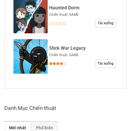
Haunted Dorm
Chiến thuật
,
GAME
Tải xuống
Stick War Legacy
Chiến thuật
,
GAME
Tải xuống
Danh Mục Chiến thuật
Mới nhất
Phổ biến