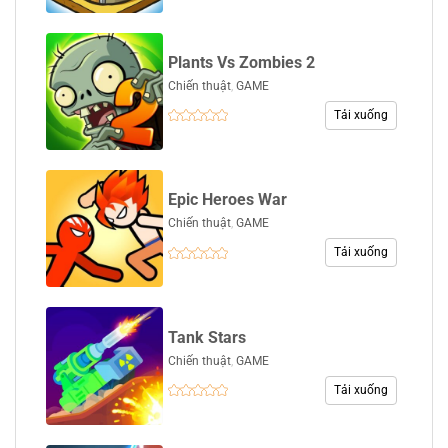
Plants Vs Zombies 2
Chiến thuật
,
GAME
Tải xuống
Epic Heroes War
Chiến thuật
,
GAME
Tải xuống
Tank Stars
Chiến thuật
,
GAME
Tải xuống