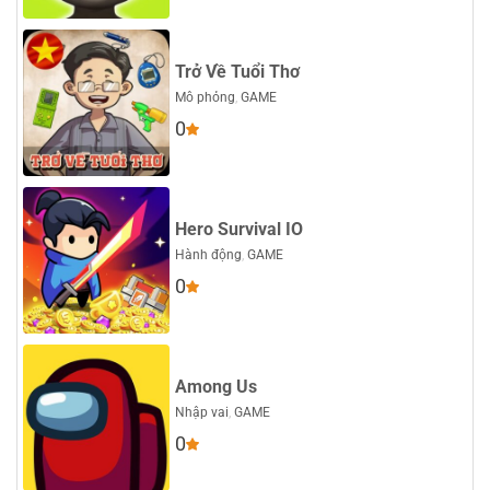
Trở Về Tuổi Thơ
Mô phỏng
,
GAME
0
Hero Survival IO
Hành động
,
GAME
0
Among Us
Nhập vai
,
GAME
0