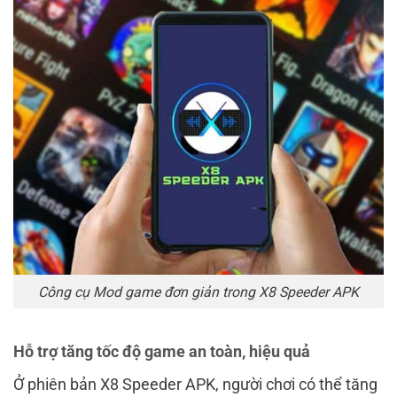
Công cụ Mod game đơn giản trong X8 Speeder APK
Hỗ trợ tăng tốc độ game an toàn, hiệu quả
Ở phiên bản X8 Speeder APK, người chơi có thể tăng