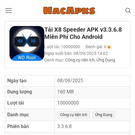
Bỏ
qua
nội
Tải X8 Speeder APK v3.3.6.8
dung
Miễn Phí Cho Android
Lượt tải: 10000000
Đánh giá: 0
Ngày xuất bản: 08/09/2025 14:02
Danh mục:
Công cụ tiện ích
,
Ứng Dụng
Ngày tạo
08/09/2025
Dung lượng
160 MB
Lượt tải
10000000
Danh mục
Công cụ tiện ích
Ứng Dụng
Phiên bản
3.3.6.8