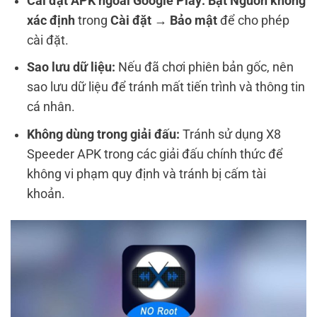
Cài đặt APK ngoài Google Play:
Bật Nguồn không
xác định
trong
Cài đặt → Bảo mật
để cho phép
cài đặt.
Sao lưu dữ liệu:
Nếu đã chơi phiên bản gốc, nên
sao lưu dữ liệu để tránh mất tiến trình và thông tin
cá nhân.
Không dùng trong giải đấu:
Tránh sử dụng X8
Speeder APK trong các giải đấu chính thức để
không vi phạm quy định và tránh bị cấm tài
khoản.