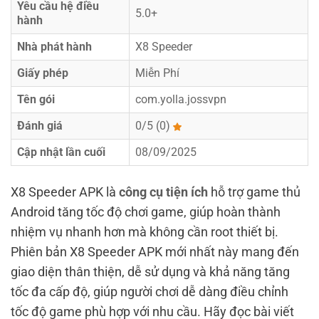
Yêu cầu hệ điều
5.0+
hành
Nhà phát hành
X8 Speeder
Giấy phép
Miễn Phí
Tên gói
com.yolla.jossvpn
Đánh giá
0/5 (0)
Cập nhật lần cuối
08/09/2025
X8 Speeder APK là
công cụ tiện ích
hỗ trợ game thủ
Android tăng tốc độ chơi game, giúp hoàn thành
nhiệm vụ nhanh hơn mà không cần root thiết bị.
Phiên bản X8 Speeder APK mới nhất này mang đến
giao diện thân thiện, dễ sử dụng và khả năng tăng
tốc đa cấp độ, giúp người chơi dễ dàng điều chỉnh
tốc độ game phù hợp với nhu cầu. Hãy đọc bài viết