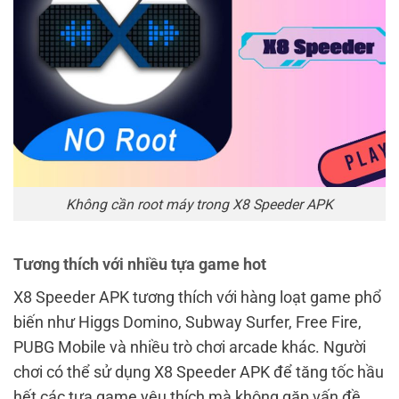
Không cần root máy trong X8 Speeder APK
Tương thích với nhiều tựa game hot
X8 Speeder APK tương thích với hàng loạt game phổ
biến như Higgs Domino, Subway Surfer, Free Fire,
PUBG Mobile và nhiều trò chơi arcade khác. Người
chơi có thể sử dụng X8 Speeder APK để tăng tốc hầu
hết các tựa game yêu thích mà không gặp vấn đề