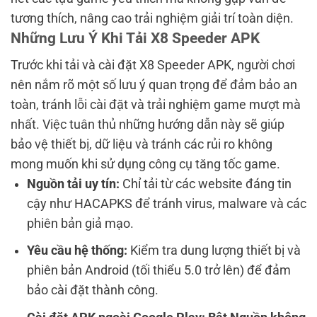
tương thích, nâng cao trải nghiệm giải trí toàn diện.
Những Lưu Ý Khi Tải X8 Speeder APK
Trước khi tải và cài đặt X8 Speeder APK, người chơi
nên nắm rõ một số lưu ý quan trọng để đảm bảo an
toàn, tránh lỗi cài đặt và trải nghiệm game mượt mà
nhất. Việc tuân thủ những hướng dẫn này sẽ giúp
bảo vệ thiết bị, dữ liệu và tránh các rủi ro không
mong muốn khi sử dụng công cụ tăng tốc game.
Nguồn tải uy tín:
Chỉ tải từ các website đáng tin
cậy như HACAPKS để tránh virus, malware và các
phiên bản giả mạo.
Yêu cầu hệ thống:
Kiểm tra dung lượng thiết bị và
phiên bản Android (tối thiểu 5.0 trở lên) để đảm
bảo cài đặt thành công.