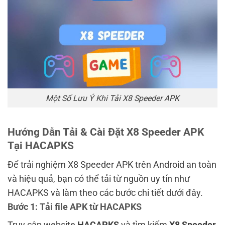
Một Số Lưu Ý Khi Tải X8 Speeder APK
Hướng Dẫn Tải & Cài Đặt X8 Speeder APK
Tại HACAPKS
Để trải nghiệm X8 Speeder APK trên Android an toàn
và hiệu quả, bạn có thể tải từ nguồn uy tín như
HACAPKS và làm theo các bước chi tiết dưới đây.
Bước 1: Tải file APK từ HACAPKS