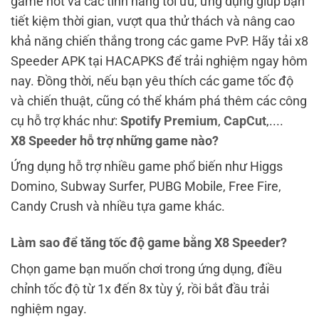
game hot và các tính năng tối ưu, ứng dụng giúp bạn
tiết kiệm thời gian, vượt qua thử thách và nâng cao
khả năng chiến thắng trong các game PvP.
Hãy tải x8
Speeder APK tại HACAPKS để trải nghiệm ngay hôm
nay. Đồng thời, nếu bạn yêu thích các game tốc độ
và chiến thuật, cũng có thể khám phá thêm các công
cụ hỗ trợ khác như:
Spotify Premium
,
CapCut
,....
X8 Speeder hỗ trợ những game nào?
Ứng dụng hỗ trợ nhiều game phổ biến như Higgs
Domino, Subway Surfer, PUBG Mobile, Free Fire,
Candy Crush và nhiều tựa game khác.
Làm sao để tăng tốc độ game bằng X8 Speeder?
Chọn game bạn muốn chơi trong ứng dụng, điều
chỉnh tốc độ từ 1x đến 8x tùy ý, rồi bắt đầu trải
nghiệm ngay.