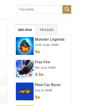
Mới nhất
Phổ biến
Monster Legends
Chiến thuật
,
GAME
0
Free Fire
Bắn súng
,
GAME
4.5
Pixel Car Racer
Đua xe
,
GAME
0