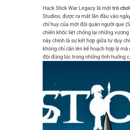
Hack Stick War Legacy là một
trò chơ
Studios, được ra mắt lần đầu vào ngà
chỉ huy của một đội quân người que (
chiến khốc liệt chống lại những vương
này chính là sự kết hợp giữa tư duy c
không chỉ cần lên kế hoạch hợp lý mà 
đội đúng lúc trong những tình huống 