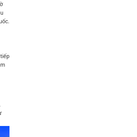
hờ
ầu
uốc.
tiếp
hàm
n
,
ư