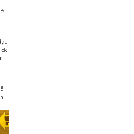
c
với
đặc
ick
ưu
dễ
ến