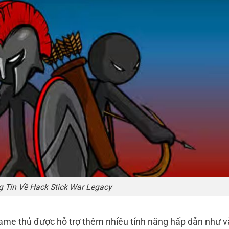
 Tin Về Hack Stick War Legacy
ame thủ được hỗ trợ thêm nhiều tính năng hấp dẫn như 