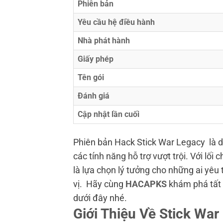
Phiên bản
Yêu cầu hệ điều hành
Nhà phát hành
Giấy phép
Tên gói
Đánh giá
Cập nhật lần cuối
Phiên bản Hack Stick War Legacy là d
các tính năng hỗ trợ vượt trội. Với lối
là lựa chọn lý tưởng cho những ai yê
vị.
Hãy cùng
HACAPKS
khám phá tất
dưới đây nhé.
Giới Thiệu Về Stick Wa