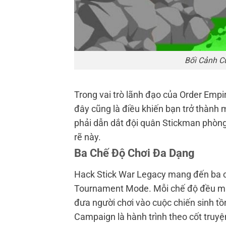
Bối Cảnh C
Trong vai trò lãnh đạo của Order Empi
đây cũng là điều khiến bạn trở thành mụ
phải dẫn dắt đội quân Stickman phòng 
rẽ này.
Ba Chế Độ Chơi Đa Dạng
Hack Stick War Legacy mang đến ba c
Tournament Mode. Mỗi chế độ đều man
đưa người chơi vào cuộc chiến sinh t
Campaign là hành trình theo cốt truyệ