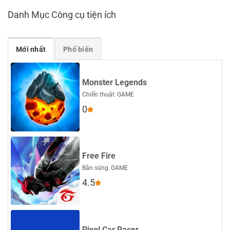
Danh Mục Công cụ tiện ích
Mới nhất
Phổ biến
Monster Legends
Chiến thuật
,
GAME
0
Free Fire
Bắn súng
,
GAME
4.5
Pixel Car Racer