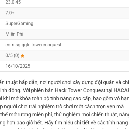
23.0.45
7.0+
SuperGaming
Miễn Phí
com.sgiggle.towerconquest
0/5 (0)
16/10/2025
iến thuật hấp dẫn, nơi người chơi xây dựng đội quân và ch
sinh động. Với phiên bản Hack Tower Conquest tại
HACA
ơi khi mở khóa toàn bộ tính năng cao cấp, bao gồm vô hạ
iúp người chơi trải nghiệm trò chơi một cách trọn vẹn mà
 thể mở rương miễn phí, thử nghiệm mọi chiến thuật, nân
g hơn bao giờ hết. Hãy tìm hiểu chi tiết về các tính năng