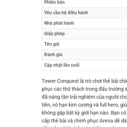
Phiên bản
Yêu cầu hệ điều hành
Nhà phát hành
Giấy phép
Tên gói
Đánh giá
Cập nhật lần cuối
Tower Conquest là trò chơi thẻ bài ch
phục các thử thách trong đấu trường 
đã nâng tần trải nghiệm của người ch
tiền, vô hạn kim cương và full hero, g
không gặp bất kỳ giới hạn nào. Bạn có
cấp thẻ bài và chinh phục Arena dễ dàn