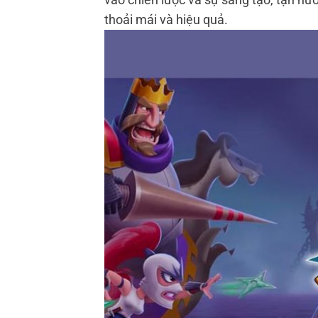
thoải mái và hiệu quả.