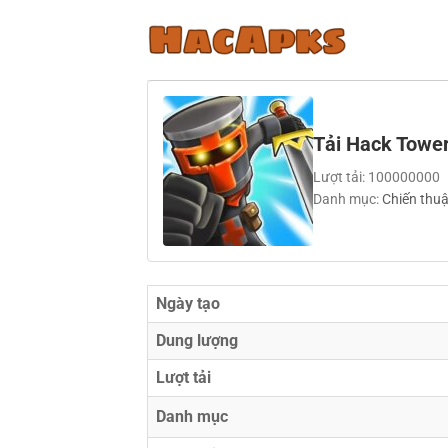
Bỏ
qua
nội
dung
Tải Hack Tower
Lượt tải: 100000000
Danh mục:
Chiến thuậ
Ngày tạo
Dung lượng
Lượt tải
Danh mục