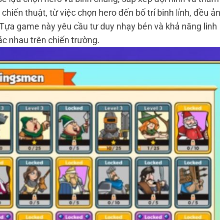
chiến thuật, từ việc chọn hero đến bố trí binh lính, đều ả
. Tựa game này yêu cầu tư duy nhạy bén và khả năng linh
ác nhau trên chiến trường.