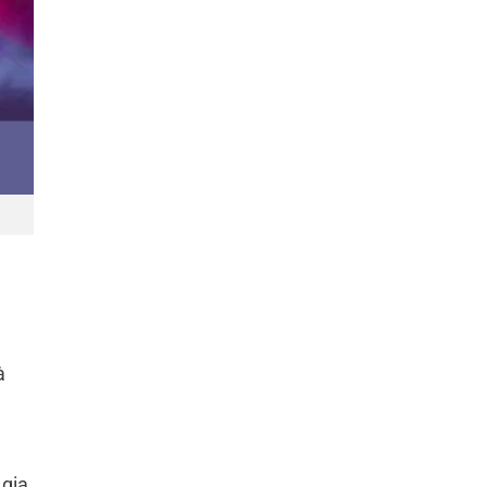
à
 gia