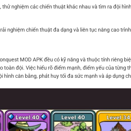
, thử nghiệm các chiến thuật khác nhau và tìm ra đội hình
rải nghiệm chiến thuật đa dạng và liên tục nâng cao trìn
onquest MOD APK đều có kỹ năng và thuộc tính riêng biệt
ho toàn đội. Việc hiểu rõ điểm mạnh, điểm yếu của từng t
ội hình cân bằng, phát huy tối đa sức mạnh và áp dụng ch