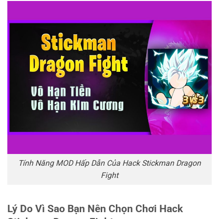
Tính Năng MOD Hấp Dẫn Của Hack Stickman Dragon
Fight
Lý Do Vì Sao Bạn Nên Chọn Chơi Hack