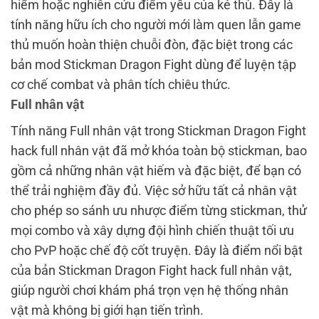
hiểm hoặc nghiên cứu điểm yếu của kẻ thù. Đây là
tính năng hữu ích cho người mới làm quen lẫn game
thủ muốn hoàn thiện chuỗi đòn, đặc biệt trong các
bản mod Stickman Dragon Fight dùng để luyện tập
cơ chế combat và phân tích chiêu thức.
Full nhân vật
Tính năng Full nhân vật trong Stickman Dragon Fight
hack full nhân vật đã mở khóa toàn bộ stickman, bao
gồm cả những nhân vật hiếm và đặc biệt, để bạn có
thể trải nghiệm đầy đủ. Việc sở hữu tất cả nhân vật
cho phép so sánh ưu nhược điểm từng stickman, thử
mọi combo và xây dựng đội hình chiến thuật tối ưu
cho PvP hoặc chế độ cốt truyện. Đây là điểm nổi bật
của bản Stickman Dragon Fight hack full nhân vật,
giúp người chơi khám phá trọn vẹn hệ thống nhân
vật mà không bị giới hạn tiến trình.