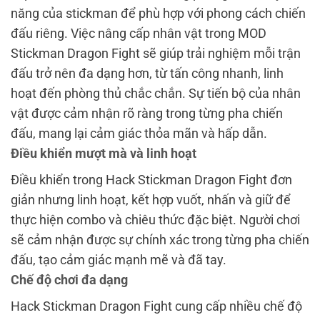
năng của stickman để phù hợp với phong cách chiến
đấu riêng. Việc nâng cấp nhân vật trong MOD
Stickman Dragon Fight sẽ giúp trải nghiệm mỗi trận
đấu trở nên đa dạng hơn, từ tấn công nhanh, linh
hoạt đến phòng thủ chắc chắn. Sự tiến bộ của nhân
vật được cảm nhận rõ ràng trong từng pha chiến
đấu, mang lại cảm giác thỏa mãn và hấp dẫn.
Điều khiển mượt mà và linh hoạt
Điều khiển trong Hack Stickman Dragon Fight đơn
giản nhưng linh hoạt, kết hợp vuốt, nhấn và giữ để
thực hiện combo và chiêu thức đặc biệt. Người chơi
sẽ cảm nhận được sự chính xác trong từng pha chiến
đấu, tạo cảm giác mạnh mẽ và đã tay.
Chế độ chơi đa dạng
Hack Stickman Dragon Fight cung cấp nhiều chế độ