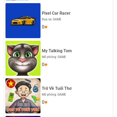
Pixel Car Racer
Đua xe
,
GAME
0
My Talking Tom
Mô phỏng
,
GAME
0
Trở Về Tuổi Thơ
Mô phỏng
,
GAME
0