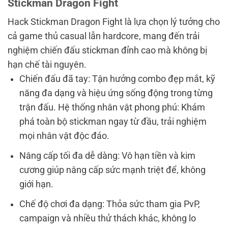
Stickman Dragon Fight
Hack Stickman Dragon Fight là lựa chọn lý tưởng cho
cả game thủ casual lẫn hardcore, mang đến trải
nghiệm chiến đấu stickman đỉnh cao mà không bị
hạn chế tài nguyên.
Chiến đấu đã tay: Tận hưởng combo đẹp mắt, kỹ
năng đa dạng và hiệu ứng sống động trong từng
trận đấu.
Hệ thống nhân vật phong phú: Khám
phá toàn bộ stickman ngay từ đầu, trải nghiệm
mọi nhân vật độc đáo.
Nâng cấp tối đa dễ dàng: Vô hạn tiền và kim
cương giúp nâng cấp sức mạnh triệt để, không
giới hạn.
Chế độ chơi đa dạng: Thỏa sức tham gia PvP,
campaign và nhiều thử thách khác, không lo