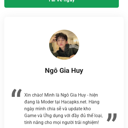
Ngô Gia Huy
Xin chào! Mình là Ngô Gia Huy - hiện
đang là Moder tại Hacapks.net. Hàng
ngày mình chia sẽ và update kho
Game và Ứng dụng với đầy đủ thể loại,
tính năng cho mọi người trải nghiệm!