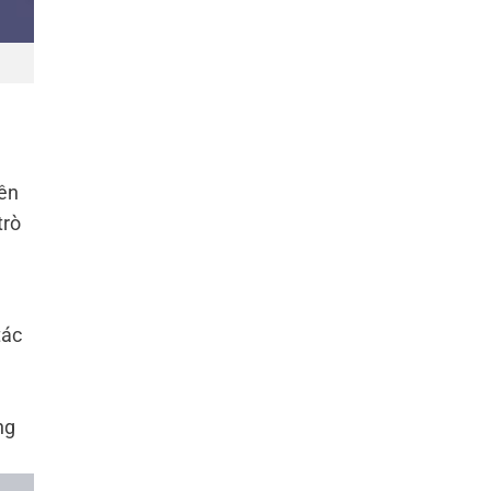
s
iên
trò
tác
ng