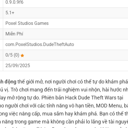
0.9.0.9f6
5.1+
Poxel Studios Games
Miễn Phí
com.PoxelStudios.DudeTheftAuto
0/5 (0)
25/09/2025
h động
thế giới mở, nơi người chơi có thể tự do khám phá
ú vị. Trò chơi mang đến trải nghiệm vui nhộn, hài hước n
ay mở rộng tự do. Phiên bản Hack Dude Theft Wars tại
o người chơi với các tính năng vô hạn tiền, MOD Menu, b
 trong việc nâng cấp, mua sắm hay khám phá. Bạn có thể t
h năng trong game mà không cần phải lo lắng về tài nguy