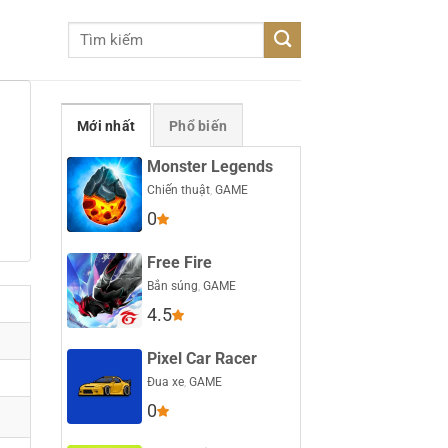
Mới nhất
Phổ biến
Monster Legends
Chiến thuật
,
GAME
0
Free Fire
Bắn súng
,
GAME
4.5
Pixel Car Racer
Đua xe
,
GAME
0